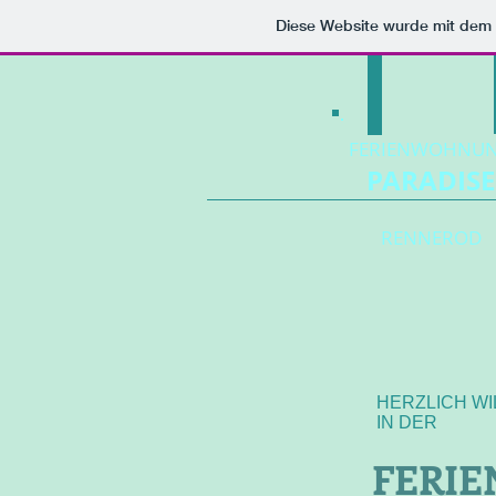
Diese Website wurde mit de
FERIENWOHNU
PARADISE
RENNEROD
HERZLICH W
IN DER
FERI