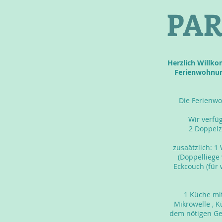
PAR
Herzlich Willko
Ferienwohnun
Die Ferienw
Wir verfü
2 Doppel
zusaätzlich: 
(Doppelliege
Eckcouch (für 
1 Küche mit
Mikrowelle , 
dem nötigen Ges