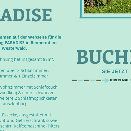
ADISE
mmen auf der Webseite für die
g PARADISE in Rennerod im
BUCH
Westerwald.
ohnung hat insgesamt 88m².
gen über 3 Schlafzimmer:
SIE JETZT
zimmer & 1 Einzelzimmer
IHREN NÄC
1 Wohnzimmer mit Schlafcouch
 von Ikea) & einer schwarzen
weitere 2 Schlafmöglichkeiten
ausziehbar)
 Essecke, ausgestattet mit
Kühl-und Gefrierschrank sowie
chirr, Kaffeemaschine (Filter),