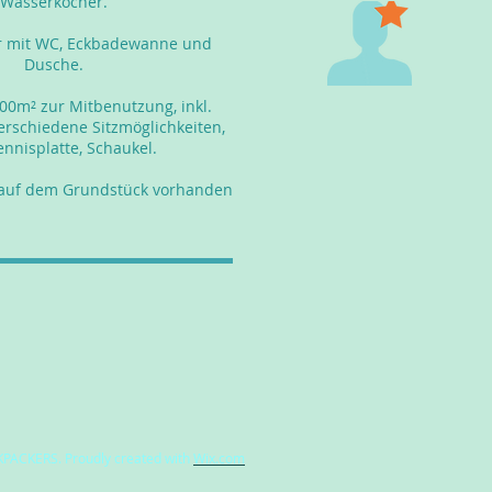
Wasserkocher.
 mit WC, Eckbadewanne und
Dusche.
00m² zur Mitbenutzung, inkl.
verschiedene Sitzmöglichkeiten,
ennisplatte, Schaukel.
 auf dem Grundstück vorhanden
PACKERS. Proudly created with
Wix.com